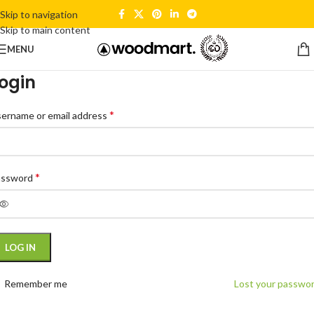
Skip to navigation
Skip to main content
MENU
ogin
*
ername or email address
*
assword
LOG IN
Remember me
Lost your passwo